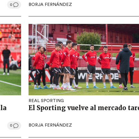
BORJA FERNÁNDEZ
0
REAL SPORTING
 la
El Sporting vuelve al mercado tar
BORJA FERNÁNDEZ
0