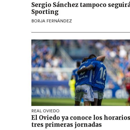
Sergio Sánchez tampoco seguirá
Sporting
BORJA FERNÁNDEZ
REAL OVIEDO
El Oviedo ya conoce los horarios
tres primeras jornadas