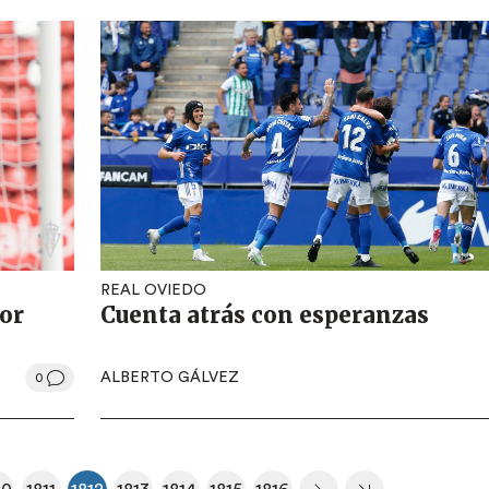
REAL OVIEDO
por
Cuenta atrás con esperanzas
ALBERTO GÁLVEZ
0