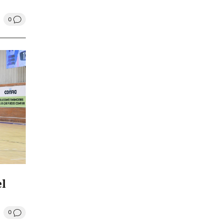
0
el
0