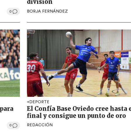
división
BORJA FERNÁNDEZ
0
+DEPORTE
 para
El Confía Base Oviedo cree hasta 
final y consigue un punto de oro
REDACCIÓN
0