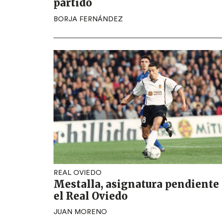
partido
BORJA FERNÁNDEZ
REAL OVIEDO
Mestalla, asignatura pendiente
el Real Oviedo
JUAN MORENO