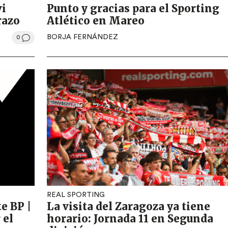
vi
Punto y gracias para el Sporting
razo
Atlético en Mareo
BORJA FERNÁNDEZ
0
REAL SPORTING
e BP |
La visita del Zaragoza ya tiene
 el
horario: Jornada 11 en Segunda