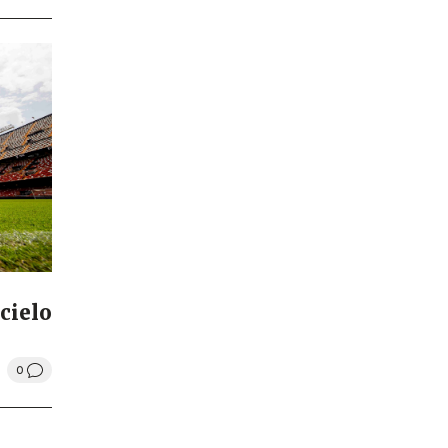
 cielo
0