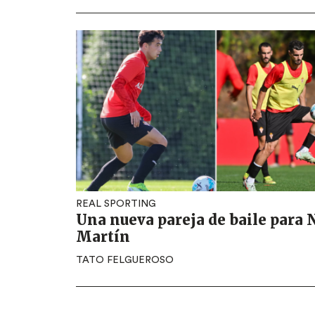
REAL SPORTING
Una nueva pareja de baile para
Martín
TATO FELGUEROSO
Paginación