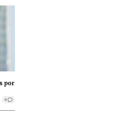
s por
0