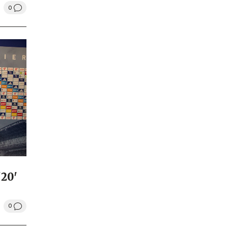
0
'20'
0