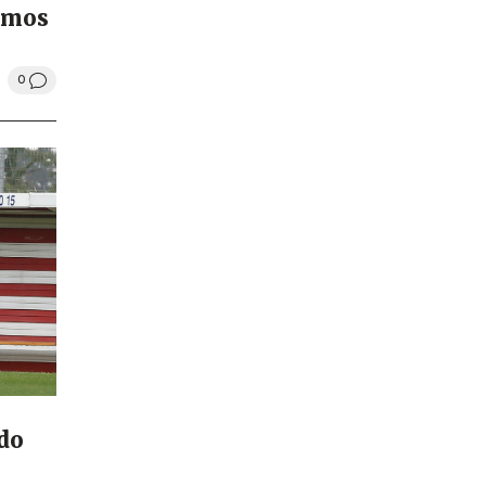
remos
0
ado