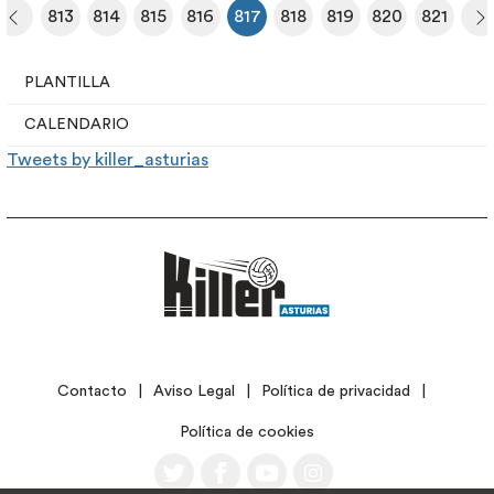
813
814
815
816
817
818
819
820
821
era página
Página anterior
Página
Página
Página
Página
Página actual
Página
Página
Página
Página
S
Top navigation
PLANTILLA
CALENDARIO
Tweets by killer_asturias
LEGAL
Contacto
Aviso Legal
Política de privacidad
Política de cookies