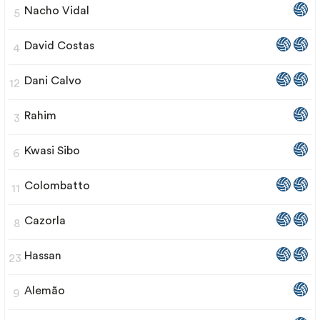
Nacho Vidal
5
David Costas
4
Dani Calvo
12
Rahim
3
Kwasi Sibo
6
Colombatto
11
Cazorla
8
Hassan
23
Alemão
9