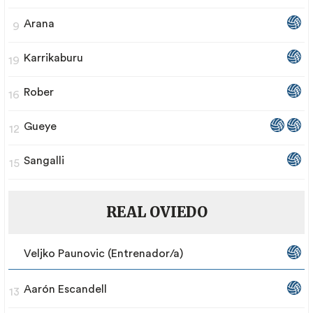
Arana
9
Karrikaburu
19
Rober
16
Gueye
12
Sangalli
15
REAL OVIEDO
Veljko Paunovic (Entrenador/a)
Aarón Escandell
13