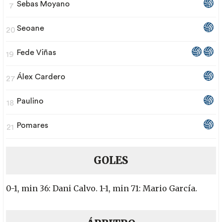
Sebas Moyano
7
Seoane
20
Fede Viñas
19
Álex Cardero
27
Paulino
18
Pomares
21
GOLES
0-1, min 36: Dani Calvo. 1-1, min 71: Mario García.