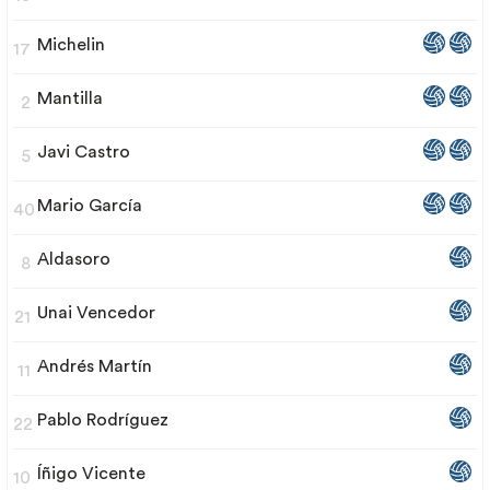
Michelin
17
Mantilla
2
Javi Castro
5
Mario García
40
Aldasoro
8
Unai Vencedor
21
Andrés Martín
11
Pablo Rodríguez
22
Íñigo Vicente
10