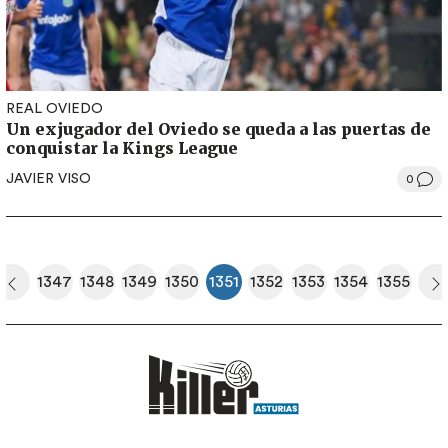
REAL OVIEDO
Un exjugador del Oviedo se queda a las puertas de
conquistar la Kings League
JAVIER VISO
0
Paginación
1347
1348
1349
1350
1351
1352
1353
1354
1355
era página
Página anterior
Página
Página
Página
Página
Página actual
Página
Página
Página
Página
S