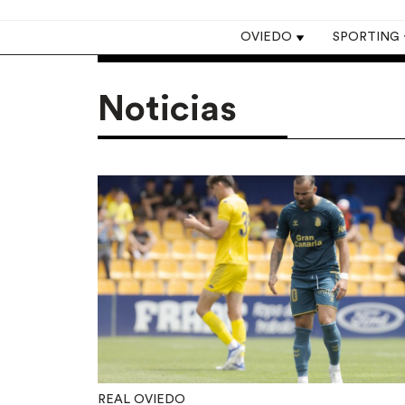
Top navigation
OVIEDO
SPORTING
Noticias
REAL OVIEDO