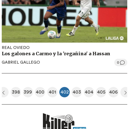
REAL OVIEDO
Los galones a Carmo y la 'regañina' a Hassan
GABRIEL GALLEGO
0
Paginación
398
399
400
401
402
403
404
405
406
era página
Página anterior
Página
Página
Página
Página
Página actual
Página
Página
Página
Página
S