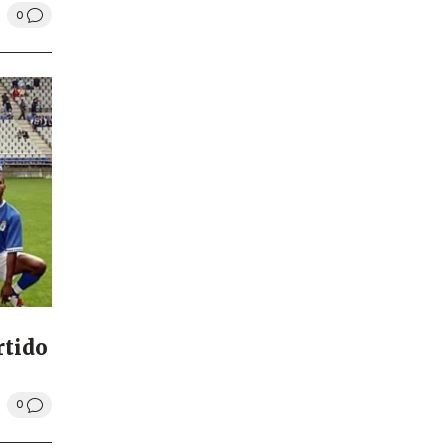
0
rtido
0