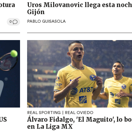
otura
Uros Milovanovic llega esta noch
Gijón
PABLO GUISASOLA
0
REAL SPORTING
REAL OVIEDO
 US
Álvaro Fidalgo, 'El Maguito', lo b
en La Liga MX