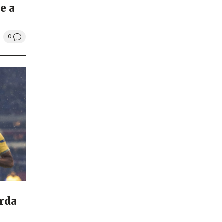
e a
0
orda