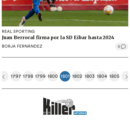
REAL SPORTING
Juan Berrocal firma por la SD Eibar hasta 2024
BORJA FERNÁNDEZ
0
Paginación
1797
1798
1799
1800
1801
1802
1803
1804
1805
era página
Página anterior
Página
Página
Página
Página
Página actual
Página
Página
Página
Página
S