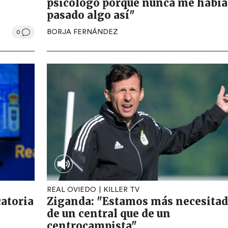
psicólogo porque nunca me había
pasado algo así"
BORJA FERNÁNDEZ
0
REAL OVIEDO
KILLER TV
catoria
Ziganda: "Estamos más necesita
de un central que de un
centrocampista"