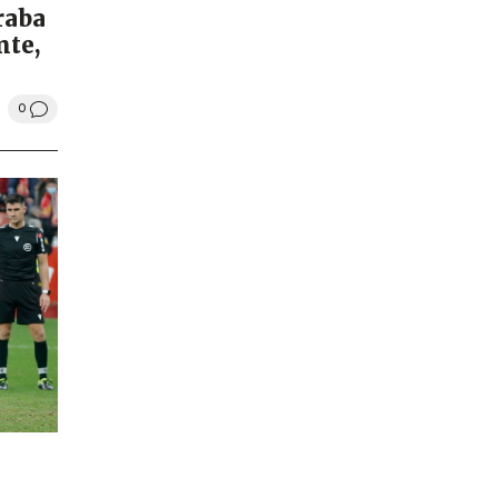
raba
nte,
0