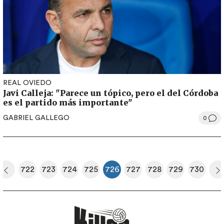
REAL OVIEDO
Javi Calleja: "Parece un tópico, pero el del Córdoba
es el partido más importante"
GABRIEL GALLEGO
0
Paginación
722
723
724
725
726
727
728
729
730
era página
Página anterior
Página
Página
Página
Página
Página actual
Página
Página
Página
Página
S