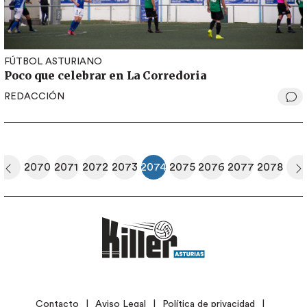
FÚTBOL ASTURIANO
Poco que celebrar en La Corredoria
REDACCIÓN
Paginación
2070
2071
2072
2073
2074
2075
2076
2077
2078
era página
Página anterior
Página
Página
Página
Página
Página actual
Página
Página
Página
Página
S
LEGAL
Contacto
Aviso Legal
Política de privacidad