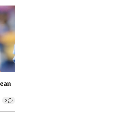
rean
0