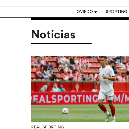
Top navigation
OVIEDO
SPORTING
Noticias
REAL SPORTING